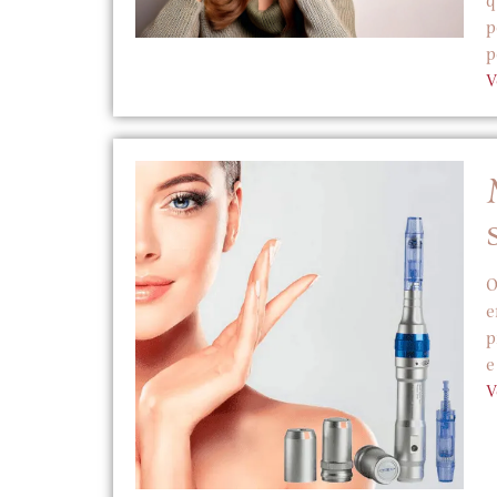
q
p
p
V
O
e
p
e
V