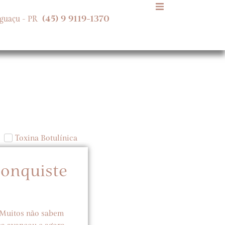
(45)
9
9119-1370
g
u
a
ç
u
-
P
R
Toxina Botulínica
Conquiste
 Muitos não sabem