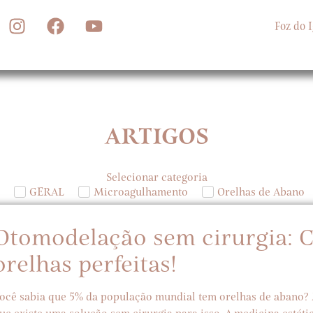
F
o
z
d
o
I
Dra Thamise Fortes
Home
Procedimentos
ARTIGOS
Antes e Depois
Selecionar categoria
Artigos
GERAL
Microagulhamento
Orelhas de Abano
Otomodelação sem cirurgia: 
orelhas perfeitas!
ocê sabia que 5% da população mundial tem orelhas de abano?