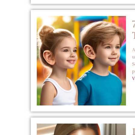
A
u
S
p
V