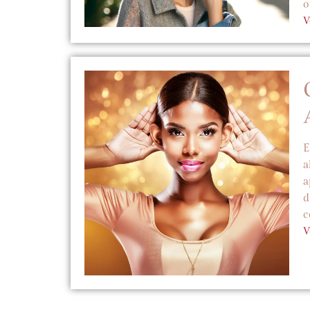
o
V
E
a
a
d
c
V