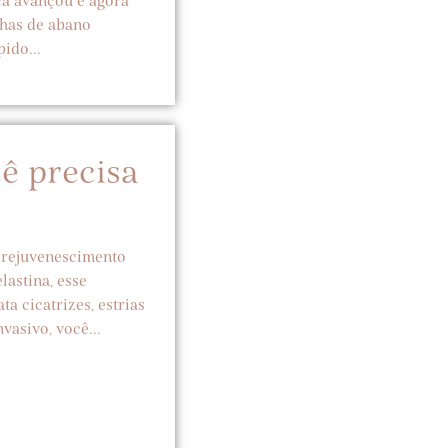
ica avançou e agora
lhas de abano
ido...
ê precisa
 rejuvenescimento
lastina, esse
a cicatrizes, estrias
vasivo, você...