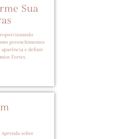
orme Sua
ras
 proporcionando
 como preenchimentos
a aparência e definir
mise Fortes,
em
. Aprenda sobre