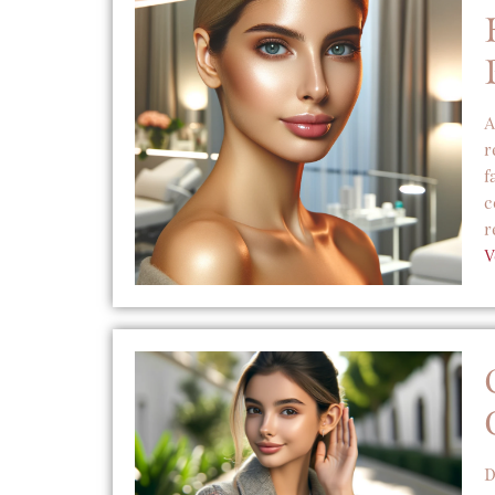
A
r
f
c
r
V
D