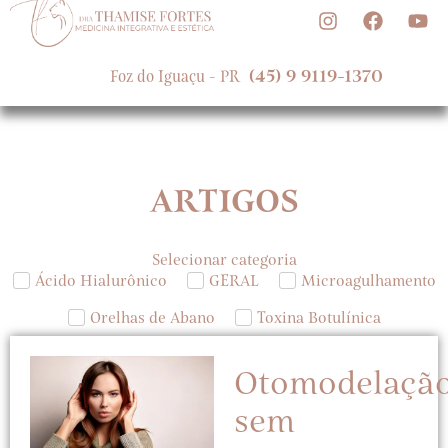
(45)
9
9119-1370
F
o
z
d
o
I
g
u
a
ç
u
-
P
R
ARTIGOS
Selecionar categoria
Ácido Hialurônico
GERAL
Microagulhamento
Orelhas de Abano
Toxina Botulínica
Otomodelaçã
sem