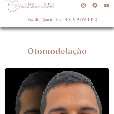
(45)
9
9119-1370
F
o
z
d
o
I
g
u
a
ç
u
-
P
R
Otomodelação