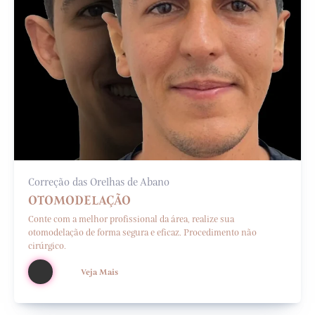
Correção das Orelhas de Abano
OTOMODELAÇÃO
Conte com a melhor profissional da área, realize sua
otomodelação de forma segura e eficaz. Procedimento não
cirúrgico.
Veja Mais